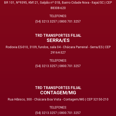
BR 101, Nº9395, KM121, Galpão nº 01B, Bairro Cidade Nova - Itajaí/SC | CEP
88308-620
TELEFONES:
(54) 3213.3257
|
0800.701.3257
TRD TRANSPORTES FILIAL
SERRA/ES
Rodovia ES-010, 3109, fundos, sala 04 - Chácara Parreiral - Serra/ES | CEP
29164-327
TELEFONES:
(54) 3213.3257
|
0800.701.3257
TRD TRANSPORTES FILIAL
CONTAGEM/MG
Rua Hibisco, 300 - Chácara Boa Vista - Contagem/MG | CEP 32150-210
TELEFONES:
(54) 3213.3257
|
0800.701.3257