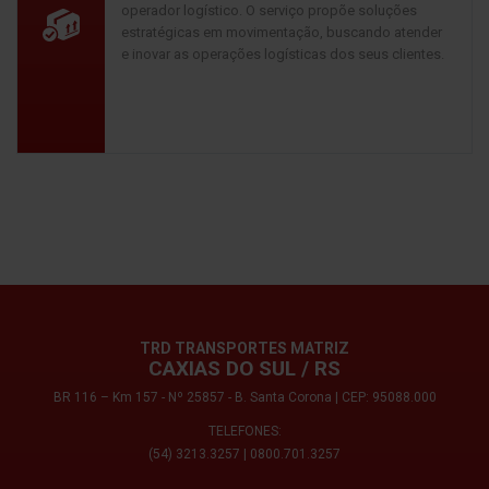
operador logístico. O serviço propõe soluções
estratégicas em movimentação, buscando atender
e inovar as operações logísticas dos seus clientes.
TRD TRANSPORTES MATRIZ
CAXIAS DO SUL / RS
BR 116 – Km 157 - Nº 25857 - B. Santa Corona | CEP: 95088.000
TELEFONES:
(54) 3213.3257
|
0800.701.3257