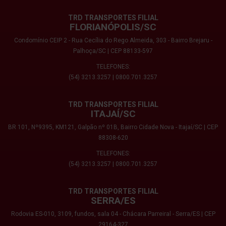
TRD TRANSPORTES FILIAL
FLORIANÓPOLIS/SC
Condomínio CEIP 2 - Rua Cecília do Rego Almeida, 303 - Bairro Brejaru -
Palhoça/SC | CEP 88133-597
TELEFONES:
(54) 3213.3257
|
0800.701.3257
TRD TRANSPORTES FILIAL
ITAJAÍ/SC
BR 101, Nº9395, KM121, Galpão nº 01B, Bairro Cidade Nova - Itajaí/SC | CEP
88308-620
TELEFONES:
(54) 3213.3257
|
0800.701.3257
TRD TRANSPORTES FILIAL
SERRA/ES
Rodovia ES-010, 3109, fundos, sala 04 - Chácara Parreiral - Serra/ES | CEP
29164-327