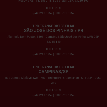
Rodovia RS 118, 6550 - B. Boa Vista | CEP: 93230-390
TELEFONES:
(54) 3213.3257
|
0800.701.3257
TRD TRANSPORTES FILIAL
SÃO JOSÉ DOS PINHAIS / PR
Alameda Bom Pastor, 1501 - Campina | São José dos Pinhais/PR CEP:
83015-140
TELEFONES:
(54) 3213.3257
|
0800.701.3257
TRD TRANSPORTES FILIAL
CAMPINAS/SP
Rua James Clerk Maxwel - 400 - Techno Park, Campinas - SP | CEP: 13069-
380
TELEFONES:
(54) 3213.3257
|
0800.701.3257