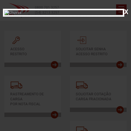
0800.701.3257
X
(54) 3213.3257
ACESSO
SOLICITAR SENHA
RESTRITO
ACESSO RESTRITO
RASTREAMENTO DE
SOLICITAR COTAÇÃO
CARGA
CARGA FRACIONADA
POR NOTA FISCAL